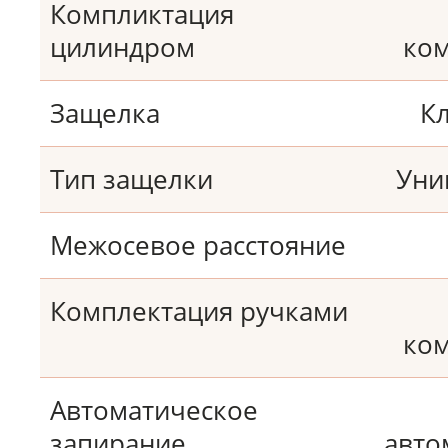
Компликтация
цилиндром
ком
Защелка
К
Тип защелки
Уни
Межосевое расстояние
Комплектация ручками
ком
Автоматическое
запирание
авто