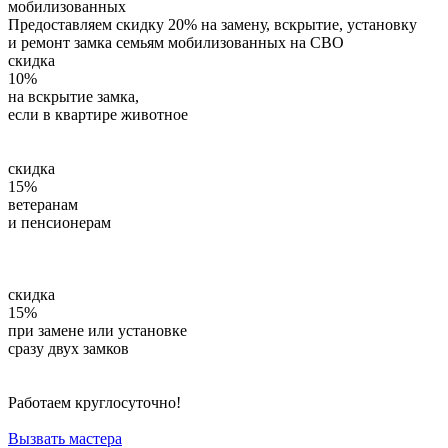
мобилизованных
Предоставляем скидку 20% на замену, вскрытие, установку
и ремонт замка семьям мобилизованных на СВО
скидка
10%
на вскрытие замка,
если в квартире животное
Скидка 10% действует только при
предъявлении животного
скидка
15%
ветеранам
и пенсионерам
Всем ветеранам и пенсионерам
скидки на установку, ремонт,
вскрытие и замену замков.
скидка
15%
при замене или установке
сразу двух замков
При установке или замене двух и более замков в один день
предоставляем скидку 15% на установку второго замка
Работаем круглосуточно!
Приедем в любое время дня и ночи
Вызвать мастера