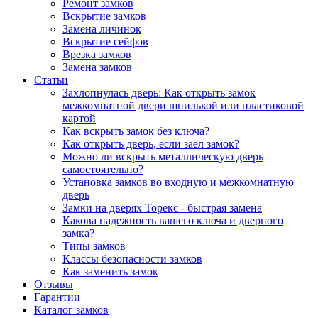
Ремонт замков
Вскрытие замков
Замена личинок
Вскрытие сейфов
Врезка замков
Замена замков
Статьи
Захлопнулась дверь: Как открыть замок
межкомнатной двери шпилькой или пластиковой
картой
Как вскрыть замок без ключа?
Как открыть дверь, если заел замок?
Можно ли вскрыть металлическую дверь
самостоятельно?
Установка замков во входную и межкомнатную
дверь
Замки на дверях Торекс - быстрая замена
Какова надежность вашего ключа и дверного
замка?
Типы замков
Классы безопасности замков
Как заменить замок
Отзывы
Гарантии
Каталог замков