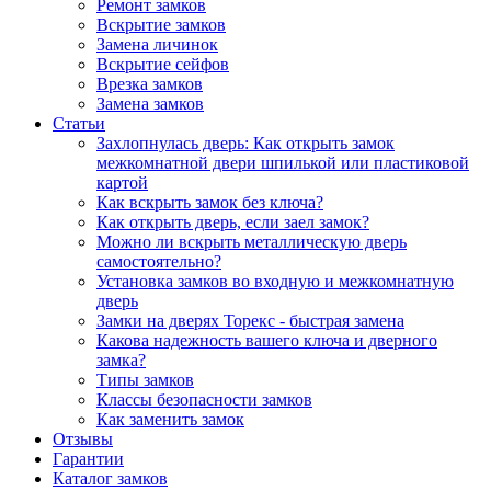
Ремонт замков
Вскрытие замков
Замена личинок
Вскрытие сейфов
Врезка замков
Замена замков
Статьи
Захлопнулась дверь: Как открыть замок
межкомнатной двери шпилькой или пластиковой
картой
Как вскрыть замок без ключа?
Как открыть дверь, если заел замок?
Можно ли вскрыть металлическую дверь
самостоятельно?
Установка замков во входную и межкомнатную
дверь
Замки на дверях Торекс - быстрая замена
Какова надежность вашего ключа и дверного
замка?
Типы замков
Классы безопасности замков
Как заменить замок
Отзывы
Гарантии
Каталог замков