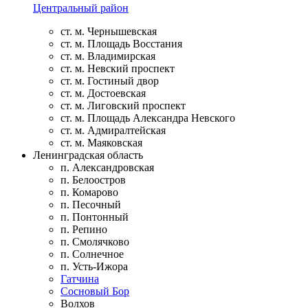
Центральный район
ст. м. Чернышевская
ст. м. Площадь Восстания
ст. м. Владимирская
ст. м. Невский проспект
ст. м. Гостиный двор
ст. м. Достоевская
ст. м. Лиговский проспект
ст. м. Площадь Александра Невского
ст. м. Адмиралтейская
ст. м. Маяковская
Ленинградская область
п. Александровская
п. Белоостров
п. Комарово
п. Песочный
п. Понтонный
п. Репино
п. Смолячково
п. Солнечное
п. Усть-Ижора
Гатчина
Сосновый Бор
Волхов